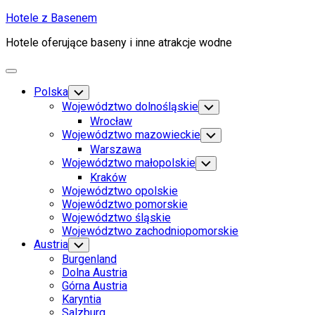
Skip
Hotele z Basenem
to
Hotele oferujące baseny i inne atrakcje wodne
content
Expand
Menu
Polska
Toggle
Child
Województwo dolnośląskie
Toggle
Menu
Child
Wrocław
Menu
Województwo mazowieckie
Toggle
Child
Warszawa
Menu
Województwo małopolskie
Toggle
Child
Kraków
Menu
Województwo opolskie
Województwo pomorskie
Województwo śląskie
Województwo zachodniopomorskie
Austria
Toggle
Child
Burgenland
Menu
Dolna Austria
Górna Austria
Karyntia
Salzburg