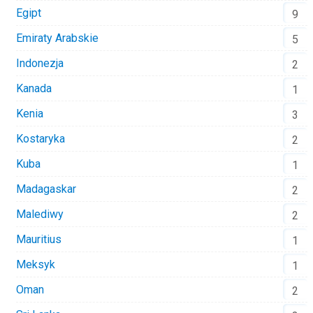
Egipt
9
Emiraty Arabskie
5
Indonezja
2
Kanada
1
Kenia
3
Kostaryka
2
Kuba
1
Madagaskar
2
Malediwy
2
Mauritius
1
Meksyk
1
Oman
2