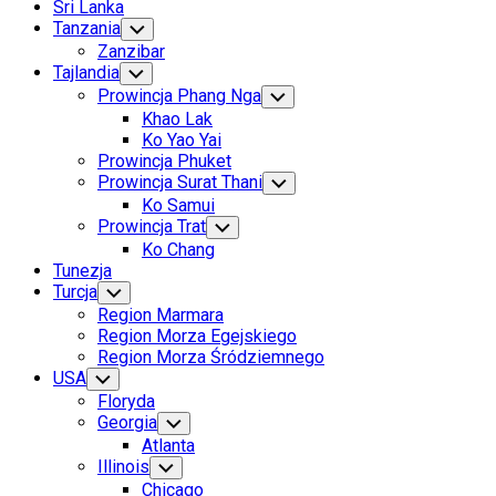
Current
Sri Lanka
Page
Tanzania
Toggle
Child
Parent
Zanzibar
Menu
Tajlandia
Toggle
Child
Prowincja Phang Nga
Toggle
Menu
Child
Khao Lak
Menu
Ko Yao Yai
Prowincja Phuket
Prowincja Surat Thani
Toggle
Child
Ko Samui
Menu
Prowincja Trat
Toggle
Child
Ko Chang
Menu
Tunezja
Turcja
Toggle
Child
Region Marmara
Menu
Region Morza Egejskiego
Region Morza Śródziemnego
USA
Toggle
Child
Floryda
Menu
Georgia
Toggle
Child
Atlanta
Menu
Illinois
Toggle
Child
Chicago