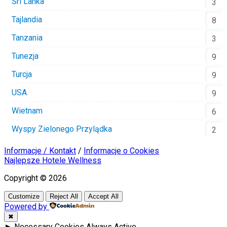
Sri Lanka
3
Tajlandia
8
Tanzania
3
Tunezja
9
Turcja
9
USA
9
Wietnam
6
Wyspy Zielonego Przylądka
2
Informacje / Kontakt
/
Informacje o Cookies
Najlepsze Hotele Wellness
Copyright © 2026
Customize
Reject All
Accept All
Powered by
✖
►
Necessary Cookies
Always Active