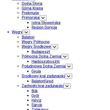
Child
Dolna Styria
Menu
Górna Kraina
Prekmurje
Primorska
Toggle
Child
Istria Słoweńska
Menu
Region Gorycja
Węgry
Toggle
Child
Balaton
Menu
Węgry Północne
Węgry Środkowe
Toggle
Child
Budapeszt
Menu
Północna Dolna Ziemia
Toggle
Child
Hajdúszoboszló
Menu
Południowa Dolna Ziemia
Toggle
Child
Gyula
Menu
Środkowy kraj zadunajski
Toggle
Child
Balatonfüred
Menu
Zachodni kraj zadunajski
Toggle
Child
Bük
Menu
Győr
Hévíz
Sárvár
Zalakaros