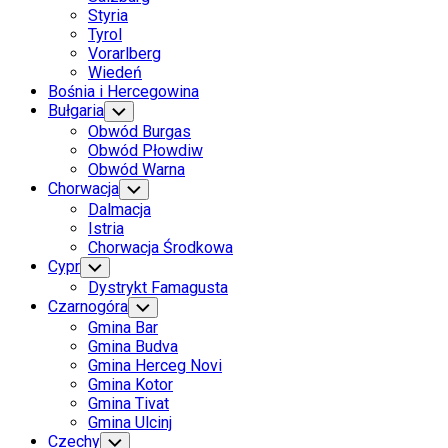
Styria
Tyrol
Vorarlberg
Wiedeń
Bośnia i Hercegowina
Bułgaria
Toggle
Child
Obwód Burgas
Menu
Obwód Płowdiw
Obwód Warna
Chorwacja
Toggle
Child
Dalmacja
Menu
Istria
Chorwacja Środkowa
Cypr
Toggle
Child
Dystrykt Famagusta
Menu
Czarnogóra
Toggle
Child
Gmina Bar
Menu
Gmina Budva
Gmina Herceg Novi
Gmina Kotor
Gmina Tivat
Gmina Ulcinj
Czechy
Toggle