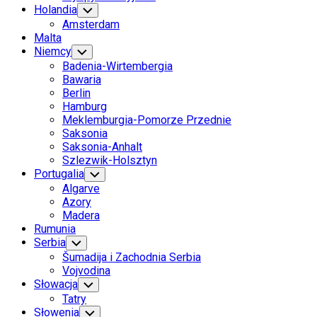
Holandia
Toggle
Child
Amsterdam
Menu
Malta
Niemcy
Toggle
Child
Badenia-Wirtembergia
Menu
Bawaria
Berlin
Hamburg
Meklemburgia-Pomorze Przednie
Saksonia
Saksonia-Anhalt
Szlezwik-Holsztyn
Portugalia
Toggle
Child
Algarve
Menu
Azory
Madera
Rumunia
Serbia
Toggle
Child
Šumadija i Zachodnia Serbia
Menu
Vojvodina
Słowacja
Toggle
Child
Tatry
Menu
Słowenia
Toggle