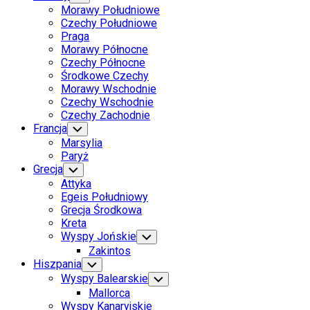
Child
Morawy Południowe
Menu
Czechy Południowe
Praga
Morawy Północne
Czechy Północne
Środkowe Czechy
Morawy Wschodnie
Czechy Wschodnie
Czechy Zachodnie
Francja
Toggle
Child
Marsylia
Menu
Paryż
Grecja
Toggle
Child
Attyka
Menu
Egeis Południowy
Grecja Środkowa
Kreta
Wyspy Jońskie
Toggle
Child
Zakintos
Menu
Hiszpania
Toggle
Child
Wyspy Balearskie
Toggle
Menu
Child
Mallorca
Menu
Wyspy Kanaryjskie