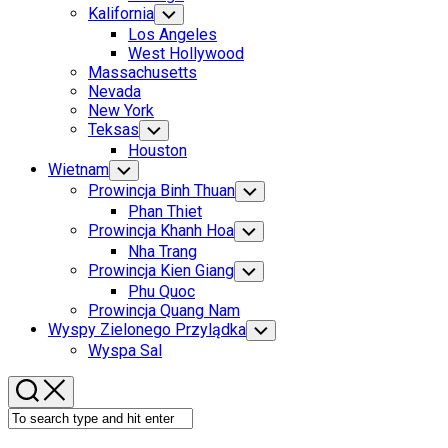
Menu
Kalifornia
Toggle
Child
Los Angeles
Menu
West Hollywood
Massachusetts
Nevada
New York
Teksas
Toggle
Child
Houston
Menu
Wietnam
Toggle
Child
Prowincja Binh Thuan
Toggle
Menu
Child
Phan Thiet
Menu
Prowincja Khanh Hoa
Toggle
Child
Nha Trang
Menu
Prowincja Kien Giang
Toggle
Child
Phu Quoc
Menu
Prowincja Quang Nam
Wyspy Zielonego Przylądka
Toggle
Child
Wyspa Sal
Menu