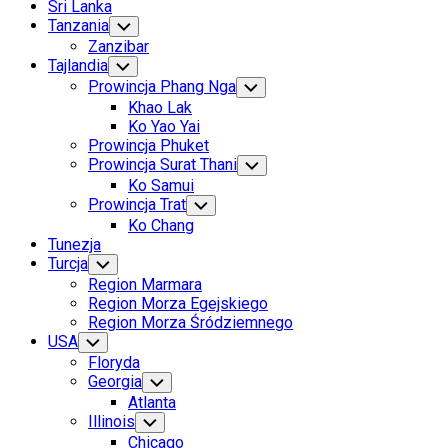
Sri Lanka
Tanzania
Toggle
Child
Zanzibar
Menu
Tajlandia
Toggle
Child
Prowincja Phang Nga
Toggle
Menu
Child
Khao Lak
Menu
Ko Yao Yai
Prowincja Phuket
Prowincja Surat Thani
Toggle
Child
Ko Samui
Menu
Prowincja Trat
Toggle
Child
Ko Chang
Menu
Tunezja
Turcja
Toggle
Child
Region Marmara
Menu
Region Morza Egejskiego
Region Morza Śródziemnego
USA
Toggle
Child
Floryda
Menu
Georgia
Toggle
Child
Atlanta
Menu
Illinois
Toggle
Child
Chicago