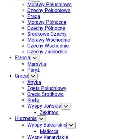
Child
Morawy Południowe
Menu
Czechy Południowe
Praga
Morawy Północne
Czechy Północne
Środkowe Czechy
Morawy Wschodnie
Czechy Wschodnie
Czechy Zachodnie
Francja
Toggle
Child
Marsylia
Menu
Paryż
Grecja
Toggle
Child
Attyka
Menu
Egeis Południowy
Grecja Środkowa
Kreta
Wyspy Jońskie
Toggle
Child
Zakintos
Menu
Hiszpania
Toggle
Child
Wyspy Balearskie
Toggle
Menu
Child
Mallorca
Menu
Wyspy Kanaryjskie