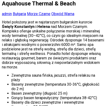
Aquahouse Thermal & Beach
admin
Bułgaria
Morze Czarne
Obwód Warna
Hotel położony jest w najstarszym bułgarskim kurorcie
Święty Konstantyn i Helena
nad Morzem Czarnym.
Kompleks oferuje unikalne połączenie morskiej i mineralnej
wody termalnej (30–42°C), co czyni go idealnym miejscem na
relaks i głęboką regenerację. Ośrodek dysponuje 14 basenami
i atrakcjami wodnymi o powierzchni 6000 m². Samo spa
podzielone jest na strefę wodną, ​​strefę dla dzieci, strefę
termalną i strefę wellness. Ponadto hotel dysponuje własną
restauracją gourmet, barem ze świeżymi produktami oraz
dobrze wyposażoną siłownią z niepowtarzalnym widokiem
na morze.
Zewnętrzna sauna fińska, jacuzzi, strefa relaksu na
plaży
Baseny zewnętrzne (temperatura 30-36°C, głębokość
do 2 m)
Basen zewnętrzny (długość 25 m)
Gorący basen terapeutyczny: (temperatura 38-42°C)
Baseny dla dzieci zewnętrzne i wewnętrzne