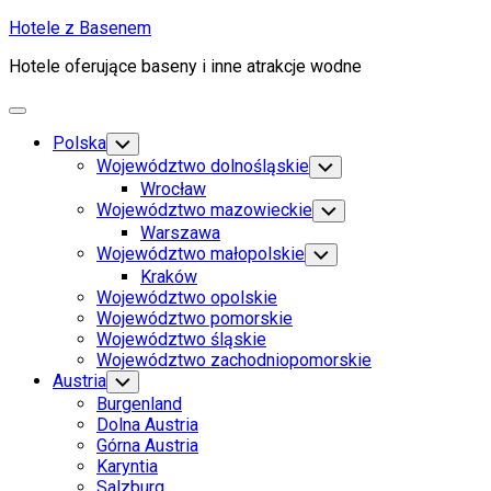
Skip
Hotele z Basenem
to
Hotele oferujące baseny i inne atrakcje wodne
content
Expand
Menu
Polska
Toggle
Child
Województwo dolnośląskie
Toggle
Menu
Child
Wrocław
Menu
Województwo mazowieckie
Toggle
Child
Warszawa
Menu
Województwo małopolskie
Toggle
Child
Kraków
Menu
Województwo opolskie
Województwo pomorskie
Województwo śląskie
Województwo zachodniopomorskie
Austria
Toggle
Child
Burgenland
Menu
Dolna Austria
Górna Austria
Karyntia
Salzburg