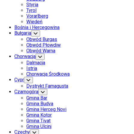
Styria
Tyrol
Vorarlberg
Wiedeń
Bośnia i Hercegowina
Current
Bułgaria
Toggle
Child
Page
Obwód Burgas
Menu
Parent
Obwód Płowdiw
Current
Obwód Warna
Page
Chorwacja
Toggle
Child
Parent
Dalmacja
Menu
Istria
Chorwacja Środkowa
Cypr
Toggle
Child
Dystrykt Famagusta
Menu
Czarnogóra
Toggle
Child
Gmina Bar
Menu
Gmina Budva
Gmina Herceg Novi
Gmina Kotor
Gmina Tivat
Gmina Ulcinj
Czechy
Toggle