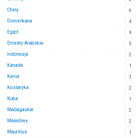
Chiny
6
Dominikana
4
Egipt
9
Emiraty Arabskie
5
Indonezja
2
Kanada
1
Kenia
3
Kostaryka
2
Kuba
1
Madagaskar
2
Malediwy
2
Mauritius
1