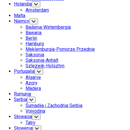
Holandia
Toggle
Child
Amsterdam
Menu
Malta
Niemcy
Toggle
Child
Badenia-Wirtembergia
Menu
Bawaria
Berlin
Hamburg
Meklemburgia-Pomorze Przednie
Saksonia
Saksonia-Anhalt
Szlezwik-Holsztyn
Portugalia
Toggle
Child
Algarve
Menu
Azory
Madera
Rumunia
Serbia
Toggle
Child
Šumadija i Zachodnia Serbia
Menu
Vojvodina
Słowacja
Toggle
Child
Tatry
Menu
Słowenia
Toggle