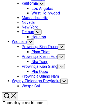
Menu
Kalifornia
Toggle
Child
Los Angeles
Menu
West Hollywood
Massachusetts
Nevada
New York
Teksas
Toggle
Child
Houston
Menu
Wietnam
Toggle
Child
Prowincja Binh Thuan
Toggle
Menu
Child
Phan Thiet
Menu
Prowincja Khanh Hoa
Toggle
Child
Nha Trang
Menu
Prowincja Kien Giang
Toggle
Child
Phu Quoc
Menu
Prowincja Quang Nam
Wyspy Zielonego Przylądka
Toggle
Child
Wyspa Sal
Menu