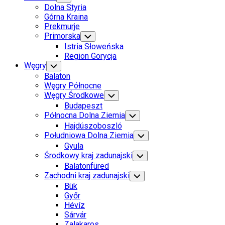
Child
Dolna Styria
Menu
Górna Kraina
Prekmurje
Primorska
Toggle
Child
Istria Słoweńska
Menu
Region Gorycja
Węgry
Toggle
Child
Balaton
Menu
Węgry Północne
Węgry Środkowe
Toggle
Child
Budapeszt
Menu
Północna Dolna Ziemia
Toggle
Child
Hajdúszoboszló
Menu
Południowa Dolna Ziemia
Toggle
Child
Gyula
Menu
Środkowy kraj zadunajski
Toggle
Child
Balatonfüred
Menu
Zachodni kraj zadunajski
Toggle
Child
Bük
Menu
Győr
Hévíz
Sárvár
Zalakaros