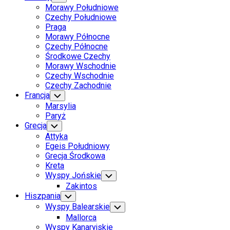
Child
Morawy Południowe
Menu
Czechy Południowe
Praga
Morawy Północne
Czechy Północne
Środkowe Czechy
Morawy Wschodnie
Czechy Wschodnie
Czechy Zachodnie
Francja
Toggle
Child
Marsylia
Menu
Paryż
Grecja
Toggle
Child
Attyka
Menu
Egeis Południowy
Grecja Środkowa
Kreta
Wyspy Jońskie
Toggle
Child
Zakintos
Menu
Hiszpania
Toggle
Child
Wyspy Balearskie
Toggle
Menu
Child
Mallorca
Menu
Wyspy Kanaryjskie