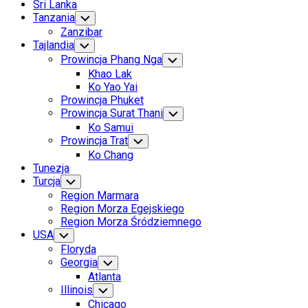
Sri Lanka
Tanzania
Toggle
Child
Zanzibar
Menu
Tajlandia
Toggle
Child
Prowincja Phang Nga
Toggle
Menu
Child
Khao Lak
Menu
Ko Yao Yai
Prowincja Phuket
Prowincja Surat Thani
Toggle
Child
Ko Samui
Menu
Prowincja Trat
Toggle
Child
Ko Chang
Menu
Tunezja
Turcja
Toggle
Child
Region Marmara
Menu
Region Morza Egejskiego
Region Morza Śródziemnego
USA
Toggle
Child
Floryda
Menu
Georgia
Toggle
Child
Atlanta
Menu
Illinois
Toggle
Child
Chicago