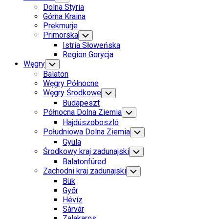
Child
Dolna Styria
Menu
Górna Kraina
Prekmurje
Primorska
Toggle
Child
Istria Słoweńska
Menu
Region Gorycja
Current
Węgry
Toggle
Child
Page
Balaton
Menu
Parent
Węgry Północne
Węgry Środkowe
Toggle
Child
Budapeszt
Menu
Północna Dolna Ziemia
Toggle
Child
Hajdúszoboszló
Menu
Południowa Dolna Ziemia
Toggle
Child
Gyula
Menu
Środkowy kraj zadunajski
Toggle
Child
Balatonfüred
Menu
Current
Zachodni kraj zadunajski
Toggle
Child
Page
Bük
Menu
Parent
Győr
Hévíz
Sárvár
Current
Zalakaros