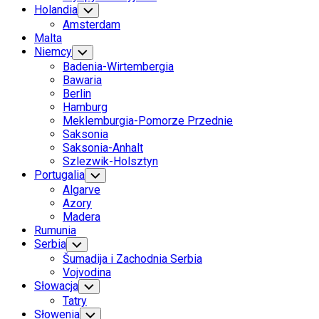
Holandia
Toggle
Child
Amsterdam
Menu
Malta
Niemcy
Toggle
Child
Badenia-Wirtembergia
Menu
Bawaria
Berlin
Hamburg
Meklemburgia-Pomorze Przednie
Saksonia
Saksonia-Anhalt
Szlezwik-Holsztyn
Portugalia
Toggle
Child
Algarve
Menu
Azory
Madera
Rumunia
Serbia
Toggle
Child
Šumadija i Zachodnia Serbia
Menu
Vojvodina
Słowacja
Toggle
Child
Tatry
Menu
Słowenia
Toggle