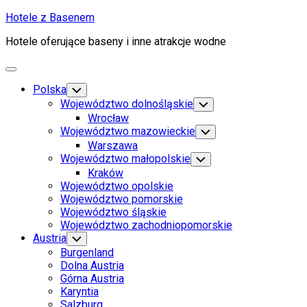
Skip
Hotele z Basenem
to
Hotele oferujące baseny i inne atrakcje wodne
content
Expand
Menu
Polska
Toggle
Child
Województwo dolnośląskie
Toggle
Menu
Child
Wrocław
Menu
Województwo mazowieckie
Toggle
Child
Warszawa
Menu
Województwo małopolskie
Toggle
Child
Kraków
Menu
Województwo opolskie
Województwo pomorskie
Województwo śląskie
Województwo zachodniopomorskie
Austria
Toggle
Child
Burgenland
Menu
Dolna Austria
Górna Austria
Karyntia
Salzburg