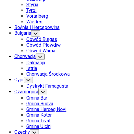
Styria
Tyrol
Vorarlberg
Wiedeń
Bośnia i Hercegowina
Bułgaria
Toggle
Child
Obwód Burgas
Menu
Obwód Płowdiw
Obwód Warna
Chorwacja
Toggle
Child
Dalmacja
Menu
Istria
Chorwacja Środkowa
Cypr
Toggle
Child
Dystrykt Famagusta
Menu
Czarnogóra
Toggle
Child
Gmina Bar
Menu
Gmina Budva
Gmina Herceg Novi
Gmina Kotor
Gmina Tivat
Gmina Ulcinj
Czechy
Toggle