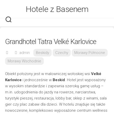
Skip
Hotele z Basenem
to
content
Grandhotel Tatra Velké Karlovice
admin
Beskidy
Czechy
Morawy Północne
Morawy Wschodnie
Obiekt położony jest w malowniczej wołoskiej wsi
Velké
Karlovice
i jednocześnie w
Beskid
. Hotel jest wyposażony
w wysokim standardzie i zapewnia szeroką gamę usług –
m.in. udogodnienia do jazdy na rowerze, narciarstwa,
turystyki pieszej, restauracja, lobby bar, sklep z winami, sala
gier czy plac zabaw dla dzieci. W hotelu znajduje się także
nowoczesne, kompleksowo wyposażone centrum wellness