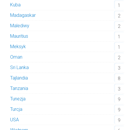
Kuba
1
Madagaskar
2
Malediwy
2
Mauritius
1
Meksyk
1
Oman
2
Sri Lanka
3
Tajlandia
8
Tanzania
3
Tunezja
9
Turcja
9
USA
9