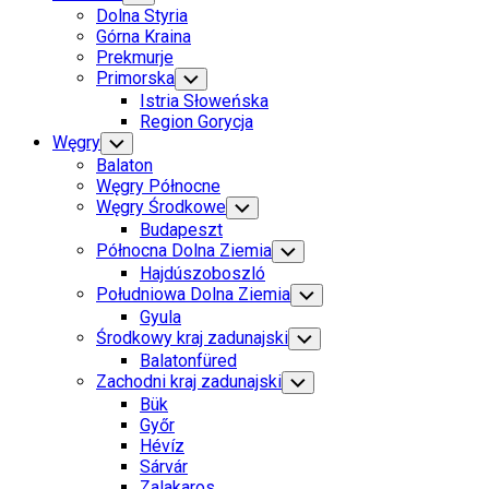
Child
Dolna Styria
Menu
Górna Kraina
Prekmurje
Primorska
Toggle
Child
Istria Słoweńska
Menu
Region Gorycja
Węgry
Toggle
Child
Balaton
Menu
Węgry Północne
Węgry Środkowe
Toggle
Child
Budapeszt
Menu
Północna Dolna Ziemia
Toggle
Child
Hajdúszoboszló
Menu
Południowa Dolna Ziemia
Toggle
Child
Gyula
Menu
Środkowy kraj zadunajski
Toggle
Child
Balatonfüred
Menu
Zachodni kraj zadunajski
Toggle
Child
Bük
Menu
Győr
Hévíz
Sárvár
Zalakaros