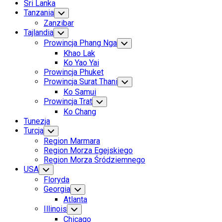
Sri Lanka
Tanzania
Toggle
Child
Zanzibar
Menu
Tajlandia
Toggle
Child
Prowincja Phang Nga
Toggle
Menu
Child
Khao Lak
Menu
Ko Yao Yai
Prowincja Phuket
Prowincja Surat Thani
Toggle
Child
Ko Samui
Menu
Prowincja Trat
Toggle
Child
Ko Chang
Menu
Tunezja
Turcja
Toggle
Child
Region Marmara
Menu
Region Morza Egejskiego
Region Morza Śródziemnego
USA
Toggle
Child
Floryda
Menu
Georgia
Toggle
Child
Atlanta
Menu
Illinois
Toggle
Child
Chicago