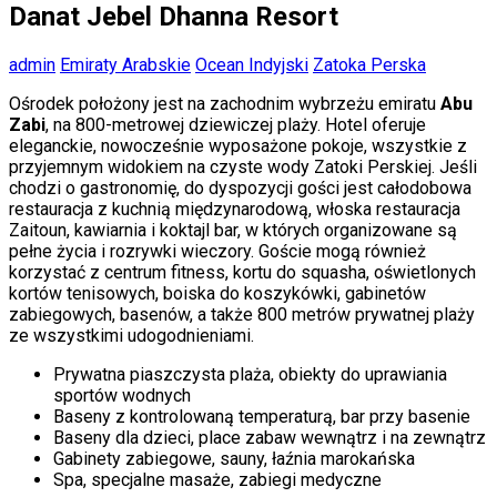
Danat Jebel Dhanna Resort
admin
Emiraty Arabskie
Ocean Indyjski
Zatoka Perska
Ośrodek położony jest na zachodnim wybrzeżu emiratu
Abu
Zabi
, na 800-metrowej dziewiczej plaży. Hotel oferuje
eleganckie, nowocześnie wyposażone pokoje, wszystkie z
przyjemnym widokiem na czyste wody Zatoki Perskiej. Jeśli
chodzi o gastronomię, do dyspozycji gości jest całodobowa
restauracja z kuchnią międzynarodową, włoska restauracja
Zaitoun, kawiarnia i koktajl bar, w których organizowane są
pełne życia i rozrywki wieczory. Goście mogą również
korzystać z centrum fitness, kortu do squasha, oświetlonych
kortów tenisowych, boiska do koszykówki, gabinetów
zabiegowych, basenów, a także 800 metrów prywatnej plaży
ze wszystkimi udogodnieniami.
Prywatna piaszczysta plaża, obiekty do uprawiania
sportów wodnych
Baseny z kontrolowaną temperaturą, bar przy basenie
Baseny dla dzieci, place zabaw wewnątrz i na zewnątrz
Gabinety zabiegowe, sauny, łaźnia marokańska
Spa, specjalne masaże, zabiegi medyczne