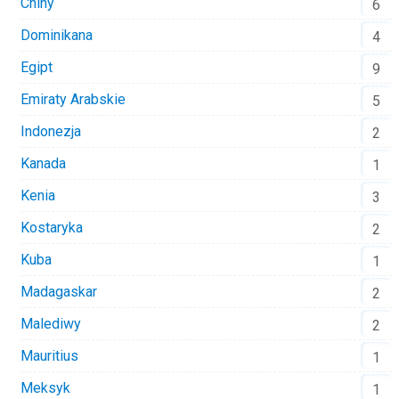
Chiny
6
Dominikana
4
Egipt
9
Emiraty Arabskie
5
Indonezja
2
Kanada
1
Kenia
3
Kostaryka
2
Kuba
1
Madagaskar
2
Malediwy
2
Mauritius
1
Meksyk
1