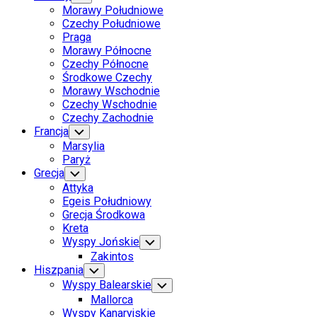
Child
Morawy Południowe
Menu
Czechy Południowe
Praga
Morawy Północne
Czechy Północne
Środkowe Czechy
Morawy Wschodnie
Czechy Wschodnie
Czechy Zachodnie
Francja
Toggle
Child
Marsylia
Menu
Paryż
Grecja
Toggle
Child
Attyka
Menu
Egeis Południowy
Grecja Środkowa
Kreta
Wyspy Jońskie
Toggle
Child
Zakintos
Menu
Hiszpania
Toggle
Child
Wyspy Balearskie
Toggle
Menu
Child
Mallorca
Menu
Wyspy Kanaryjskie