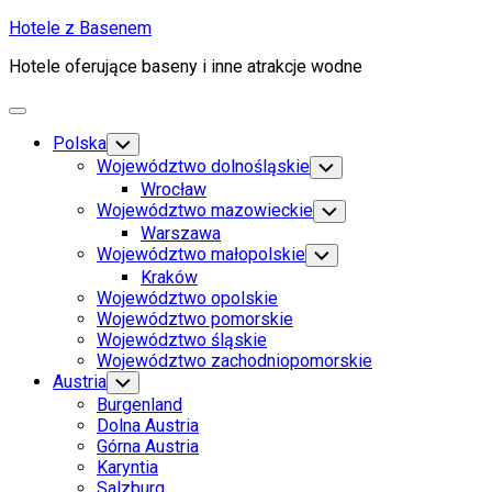
Skip
Hotele z Basenem
to
Hotele oferujące baseny i inne atrakcje wodne
content
Expand
Menu
Polska
Toggle
Child
Województwo dolnośląskie
Toggle
Menu
Child
Wrocław
Menu
Województwo mazowieckie
Toggle
Child
Warszawa
Menu
Województwo małopolskie
Toggle
Child
Kraków
Menu
Województwo opolskie
Województwo pomorskie
Województwo śląskie
Województwo zachodniopomorskie
Austria
Toggle
Child
Burgenland
Menu
Dolna Austria
Górna Austria
Karyntia
Salzburg