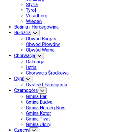
Styria
Tyrol
Vorarlberg
Wiedeń
Bośnia i Hercegowina
Bułgaria
Toggle
Child
Obwód Burgas
Menu
Obwód Płowdiw
Obwód Warna
Chorwacja
Toggle
Child
Dalmacja
Menu
Istria
Chorwacja Środkowa
Cypr
Toggle
Child
Dystrykt Famagusta
Menu
Czarnogóra
Toggle
Child
Gmina Bar
Menu
Gmina Budva
Gmina Herceg Novi
Gmina Kotor
Gmina Tivat
Gmina Ulcinj
Czechy
Toggle