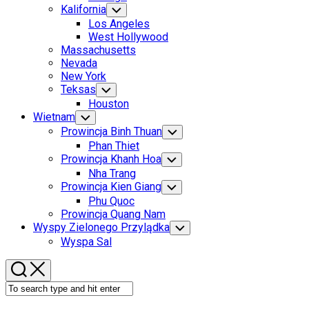
Menu
Kalifornia
Toggle
Child
Los Angeles
Menu
West Hollywood
Massachusetts
Nevada
New York
Teksas
Toggle
Child
Houston
Menu
Wietnam
Toggle
Child
Prowincja Binh Thuan
Toggle
Menu
Child
Phan Thiet
Menu
Prowincja Khanh Hoa
Toggle
Child
Nha Trang
Menu
Prowincja Kien Giang
Toggle
Child
Phu Quoc
Menu
Prowincja Quang Nam
Wyspy Zielonego Przylądka
Toggle
Child
Wyspa Sal
Menu