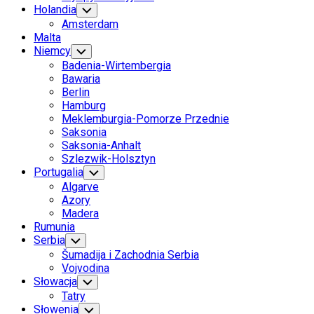
Holandia
Toggle
Child
Amsterdam
Menu
Malta
Niemcy
Toggle
Child
Badenia-Wirtembergia
Menu
Bawaria
Berlin
Hamburg
Meklemburgia-Pomorze Przednie
Saksonia
Saksonia-Anhalt
Szlezwik-Holsztyn
Portugalia
Toggle
Child
Algarve
Menu
Azory
Madera
Rumunia
Serbia
Toggle
Child
Šumadija i Zachodnia Serbia
Menu
Vojvodina
Słowacja
Toggle
Child
Tatry
Menu
Słowenia
Toggle