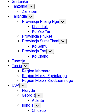
Sri Lanka
Tanzania
Toggle
Child
Zanzibar
Menu
Tajlandia
Toggle
Child
Prowincja Phang Nga
Toggle
Menu
Child
Khao Lak
Menu
Ko Yao Yai
Prowincja Phuket
Prowincja Surat Thani
Toggle
Child
Ko Samui
Menu
Prowincja Trat
Toggle
Child
Ko Chang
Menu
Tunezja
Turcja
Toggle
Child
Region Marmara
Menu
Region Morza Egejskiego
Region Morza Śródziemnego
USA
Toggle
Child
Floryda
Menu
Georgia
Toggle
Child
Atlanta
Menu
Illinois
Toggle
Child
Chicago