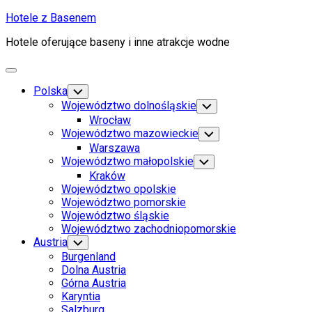
Skip
Hotele z Basenem
to
Hotele oferujące baseny i inne atrakcje wodne
content
Expand
Menu
Polska
Toggle
Child
Województwo dolnośląskie
Toggle
Menu
Child
Wrocław
Menu
Województwo mazowieckie
Toggle
Child
Warszawa
Menu
Województwo małopolskie
Toggle
Child
Kraków
Menu
Województwo opolskie
Województwo pomorskie
Województwo śląskie
Województwo zachodniopomorskie
Austria
Toggle
Child
Burgenland
Menu
Dolna Austria
Górna Austria
Karyntia
Salzburg