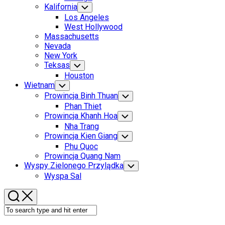
Menu
Kalifornia
Toggle
Child
Los Angeles
Menu
West Hollywood
Massachusetts
Nevada
New York
Teksas
Toggle
Child
Houston
Menu
Wietnam
Toggle
Child
Prowincja Binh Thuan
Toggle
Menu
Child
Phan Thiet
Menu
Prowincja Khanh Hoa
Toggle
Child
Nha Trang
Menu
Prowincja Kien Giang
Toggle
Child
Phu Quoc
Menu
Prowincja Quang Nam
Wyspy Zielonego Przylądka
Toggle
Child
Wyspa Sal
Menu