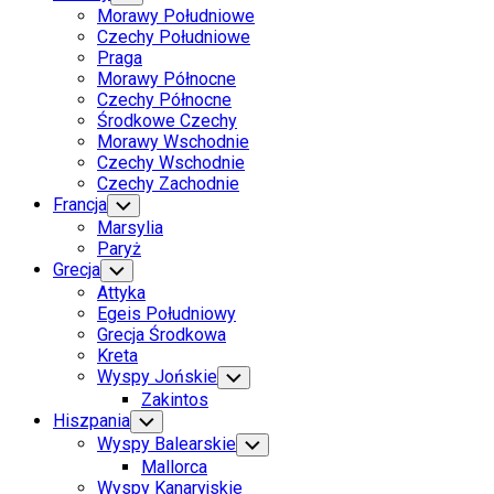
Child
Morawy Południowe
Menu
Czechy Południowe
Praga
Morawy Północne
Czechy Północne
Środkowe Czechy
Morawy Wschodnie
Czechy Wschodnie
Czechy Zachodnie
Francja
Toggle
Child
Marsylia
Menu
Paryż
Grecja
Toggle
Child
Attyka
Menu
Egeis Południowy
Grecja Środkowa
Kreta
Wyspy Jońskie
Toggle
Child
Zakintos
Menu
Hiszpania
Toggle
Child
Wyspy Balearskie
Toggle
Menu
Child
Mallorca
Menu
Wyspy Kanaryjskie