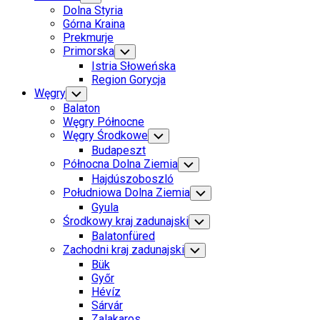
Child
Dolna Styria
Menu
Górna Kraina
Prekmurje
Primorska
Toggle
Child
Istria Słoweńska
Menu
Region Gorycja
Węgry
Toggle
Child
Balaton
Menu
Węgry Północne
Węgry Środkowe
Toggle
Child
Budapeszt
Menu
Północna Dolna Ziemia
Toggle
Child
Hajdúszoboszló
Menu
Południowa Dolna Ziemia
Toggle
Child
Gyula
Menu
Środkowy kraj zadunajski
Toggle
Child
Balatonfüred
Menu
Zachodni kraj zadunajski
Toggle
Child
Bük
Menu
Győr
Hévíz
Sárvár
Zalakaros