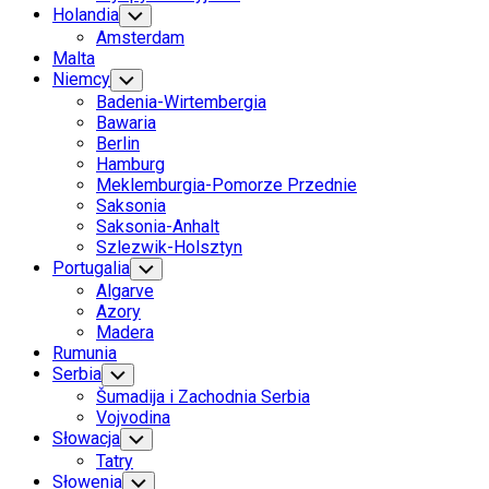
Holandia
Toggle
Child
Amsterdam
Menu
Malta
Niemcy
Toggle
Child
Badenia-Wirtembergia
Menu
Bawaria
Berlin
Hamburg
Meklemburgia-Pomorze Przednie
Saksonia
Saksonia-Anhalt
Szlezwik-Holsztyn
Portugalia
Toggle
Child
Algarve
Menu
Azory
Madera
Rumunia
Serbia
Toggle
Child
Šumadija i Zachodnia Serbia
Menu
Vojvodina
Current
Słowacja
Toggle
Child
Page
Tatry
Menu
Parent
Słowenia
Toggle