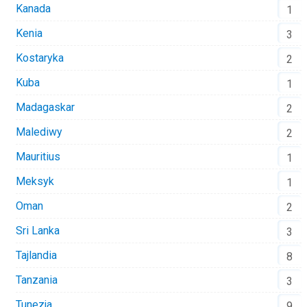
Kanada
1
Kenia
3
Kostaryka
2
Kuba
1
Madagaskar
2
Malediwy
2
Mauritius
1
Meksyk
1
Oman
2
Sri Lanka
3
Tajlandia
8
Tanzania
3
Tunezja
9