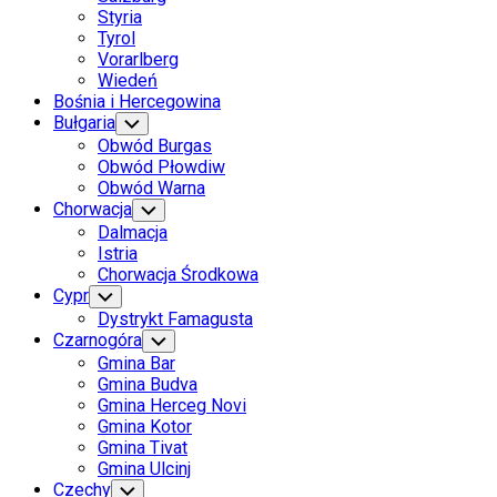
Styria
Tyrol
Vorarlberg
Wiedeń
Bośnia i Hercegowina
Bułgaria
Toggle
Child
Obwód Burgas
Menu
Obwód Płowdiw
Obwód Warna
Chorwacja
Toggle
Child
Dalmacja
Menu
Istria
Chorwacja Środkowa
Cypr
Toggle
Child
Dystrykt Famagusta
Menu
Czarnogóra
Toggle
Child
Gmina Bar
Menu
Gmina Budva
Gmina Herceg Novi
Gmina Kotor
Gmina Tivat
Gmina Ulcinj
Czechy
Toggle