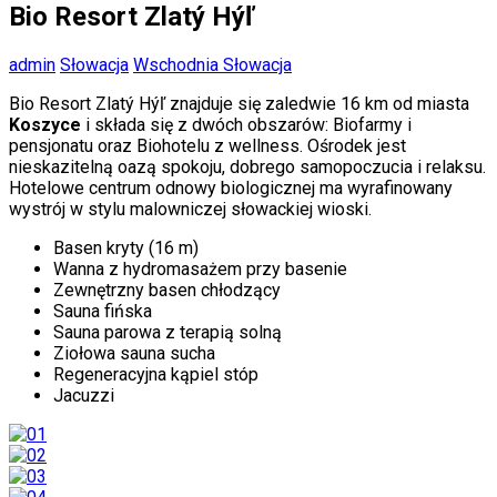
Bio Resort Zlatý Hýľ
admin
Słowacja
Wschodnia Słowacja
Bio Resort Zlatý Hýľ znajduje się zaledwie 16 km od miasta
Koszyce
i składa się z dwóch obszarów: Biofarmy i
pensjonatu oraz Biohotelu z wellness. Ośrodek jest
nieskazitelną oazą spokoju, dobrego samopoczucia i relaksu.
Hotelowe centrum odnowy biologicznej ma wyrafinowany
wystrój w stylu malowniczej słowackiej wioski.
Basen kryty (16 m)
Wanna z hydromasażem przy basenie
Zewnętrzny basen chłodzący
Sauna fińska
Sauna parowa z terapią solną
Ziołowa sauna sucha
Regeneracyjna kąpiel stóp
Jacuzzi