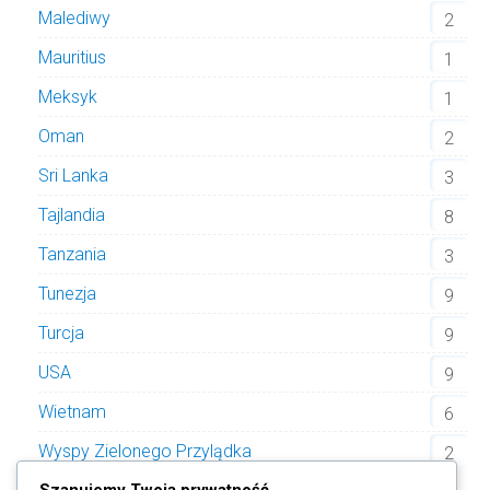
Malediwy
2
Mauritius
1
Meksyk
1
Oman
2
Sri Lanka
3
Tajlandia
8
Tanzania
3
Tunezja
9
Turcja
9
USA
9
Wietnam
6
Wyspy Zielonego Przylądka
2
Szanujemy Twoją prywatność