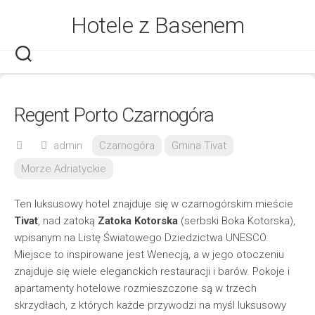
Skip
Hotele z Basenem
to
content
Regent Porto Czarnogóra
admin
Czarnogóra
Gmina Tivat
Morze Adriatyckie
Ten luksusowy hotel znajduje się w czarnogórskim mieście
Tivat
, nad zatoką
Zatoka Kotorska
(serbski Boka Kotorska),
wpisanym na Listę Światowego Dziedzictwa UNESCO.
Miejsce to inspirowane jest Wenecją, a w jego otoczeniu
znajduje się wiele eleganckich restauracji i barów. Pokoje i
apartamenty hotelowe rozmieszczone są w trzech
skrzydłach, z których każde przywodzi na myśl luksusowy