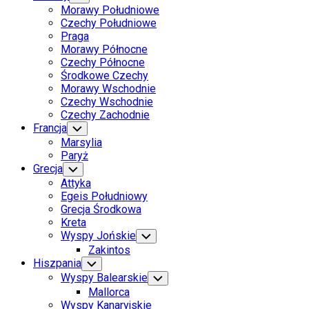
Child
Morawy Południowe
Menu
Czechy Południowe
Praga
Morawy Północne
Czechy Północne
Środkowe Czechy
Morawy Wschodnie
Czechy Wschodnie
Czechy Zachodnie
Francja
Toggle
Child
Marsylia
Menu
Paryż
Grecja
Toggle
Child
Attyka
Menu
Egeis Południowy
Grecja Środkowa
Kreta
Wyspy Jońskie
Toggle
Child
Zakintos
Menu
Hiszpania
Toggle
Child
Wyspy Balearskie
Toggle
Menu
Child
Mallorca
Menu
Wyspy Kanaryjskie