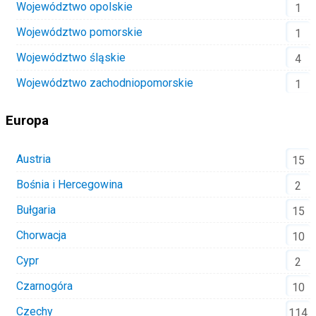
Województwo opolskie
1
Województwo pomorskie
1
Województwo śląskie
4
Województwo zachodniopomorskie
1
Europa
Austria
15
Bośnia i Hercegowina
2
Bułgaria
15
Chorwacja
10
Cypr
2
Czarnogóra
10
Czechy
114