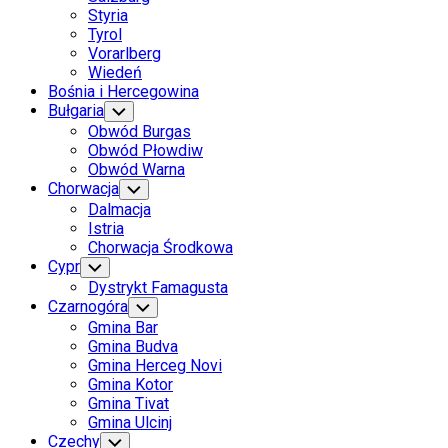
Styria
Tyrol
Vorarlberg
Wiedeń
Bośnia i Hercegowina
Bułgaria
Toggle
Child
Obwód Burgas
Menu
Obwód Płowdiw
Obwód Warna
Chorwacja
Toggle
Child
Dalmacja
Menu
Istria
Chorwacja Środkowa
Cypr
Toggle
Child
Dystrykt Famagusta
Menu
Czarnogóra
Toggle
Child
Gmina Bar
Menu
Gmina Budva
Gmina Herceg Novi
Gmina Kotor
Gmina Tivat
Gmina Ulcinj
Czechy
Toggle