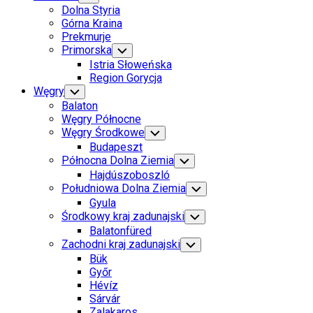
Child
Dolna Styria
Menu
Górna Kraina
Prekmurje
Primorska
Toggle
Child
Istria Słoweńska
Menu
Region Gorycja
Węgry
Toggle
Child
Balaton
Menu
Węgry Północne
Węgry Środkowe
Toggle
Child
Budapeszt
Menu
Północna Dolna Ziemia
Toggle
Child
Hajdúszoboszló
Menu
Południowa Dolna Ziemia
Toggle
Child
Gyula
Menu
Środkowy kraj zadunajski
Toggle
Child
Balatonfüred
Menu
Zachodni kraj zadunajski
Toggle
Child
Bük
Menu
Győr
Hévíz
Sárvár
Zalakaros