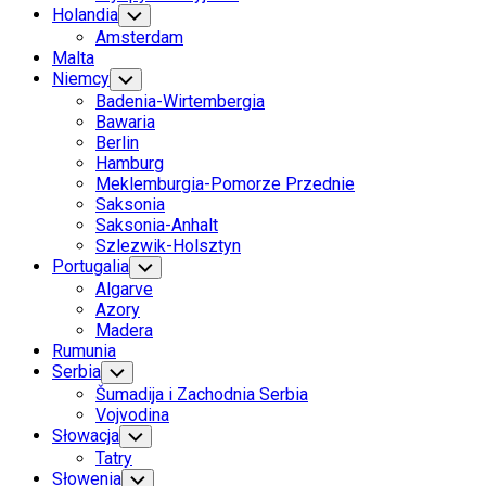
Holandia
Toggle
Child
Amsterdam
Menu
Malta
Niemcy
Toggle
Child
Badenia-Wirtembergia
Menu
Bawaria
Berlin
Hamburg
Meklemburgia-Pomorze Przednie
Saksonia
Saksonia-Anhalt
Szlezwik-Holsztyn
Portugalia
Toggle
Child
Algarve
Menu
Azory
Madera
Rumunia
Serbia
Toggle
Child
Šumadija i Zachodnia Serbia
Menu
Vojvodina
Słowacja
Toggle
Child
Tatry
Menu
Słowenia
Toggle