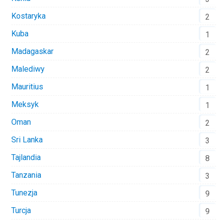
Kostaryka
2
Kuba
1
Madagaskar
2
Malediwy
2
Mauritius
1
Meksyk
1
Oman
2
Sri Lanka
3
Tajlandia
8
Tanzania
3
Tunezja
9
Turcja
9