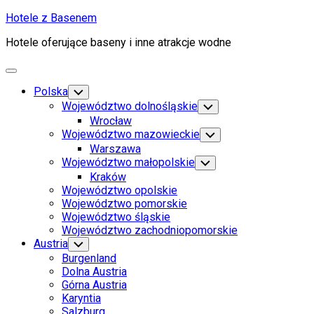
Skip
Hotele z Basenem
to
Hotele oferujące baseny i inne atrakcje wodne
content
Expand
Menu
Polska
Toggle
Child
Województwo dolnośląskie
Toggle
Menu
Child
Wrocław
Menu
Województwo mazowieckie
Toggle
Child
Warszawa
Menu
Województwo małopolskie
Toggle
Child
Kraków
Menu
Województwo opolskie
Województwo pomorskie
Województwo śląskie
Województwo zachodniopomorskie
Austria
Toggle
Child
Burgenland
Menu
Dolna Austria
Górna Austria
Karyntia
Salzburg