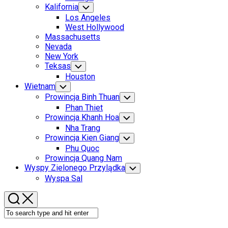
Menu
Kalifornia
Toggle
Child
Los Angeles
Menu
West Hollywood
Massachusetts
Nevada
New York
Teksas
Toggle
Child
Houston
Menu
Wietnam
Toggle
Child
Prowincja Binh Thuan
Toggle
Menu
Child
Phan Thiet
Menu
Prowincja Khanh Hoa
Toggle
Child
Nha Trang
Menu
Prowincja Kien Giang
Toggle
Child
Phu Quoc
Menu
Prowincja Quang Nam
Wyspy Zielonego Przylądka
Toggle
Child
Wyspa Sal
Menu