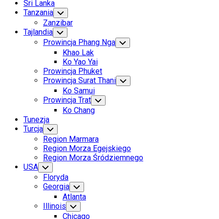
Sri Lanka
Tanzania
Toggle
Child
Zanzibar
Menu
Tajlandia
Toggle
Child
Prowincja Phang Nga
Toggle
Menu
Child
Khao Lak
Menu
Ko Yao Yai
Prowincja Phuket
Prowincja Surat Thani
Toggle
Child
Ko Samui
Menu
Prowincja Trat
Toggle
Child
Ko Chang
Menu
Tunezja
Turcja
Toggle
Child
Region Marmara
Menu
Region Morza Egejskiego
Region Morza Śródziemnego
USA
Toggle
Child
Floryda
Menu
Georgia
Toggle
Child
Atlanta
Menu
Illinois
Toggle
Child
Chicago