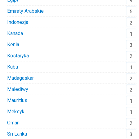
9
Emiraty Arabskie
5
Indonezja
2
Kanada
1
Kenia
3
Kostaryka
2
Kuba
1
Madagaskar
2
Malediwy
2
Mauritius
1
Meksyk
1
Oman
2
Sri Lanka
3