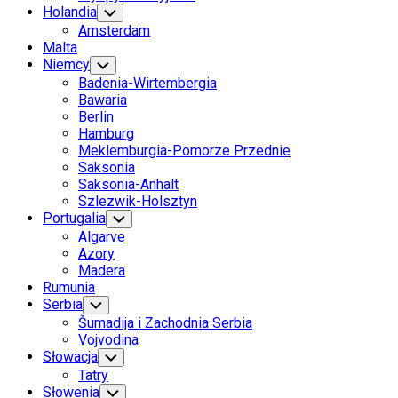
Holandia
Toggle
Child
Amsterdam
Menu
Malta
Niemcy
Toggle
Child
Badenia-Wirtembergia
Menu
Bawaria
Berlin
Hamburg
Meklemburgia-Pomorze Przednie
Saksonia
Saksonia-Anhalt
Szlezwik-Holsztyn
Portugalia
Toggle
Child
Algarve
Menu
Azory
Madera
Rumunia
Serbia
Toggle
Child
Šumadija i Zachodnia Serbia
Menu
Vojvodina
Słowacja
Toggle
Child
Tatry
Menu
Słowenia
Toggle