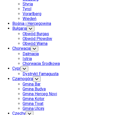
Styria
Tyrol
Vorarlberg
Wiedeń
Bośnia i Hercegowina
Bułgaria
Toggle
Child
Obwód Burgas
Menu
Obwód Płowdiw
Obwód Warna
Chorwacja
Toggle
Child
Dalmacja
Menu
Istria
Chorwacja Środkowa
Cypr
Toggle
Child
Dystrykt Famagusta
Menu
Czarnogóra
Toggle
Child
Gmina Bar
Menu
Gmina Budva
Gmina Herceg Novi
Gmina Kotor
Gmina Tivat
Gmina Ulcinj
Czechy
Toggle