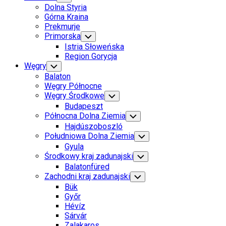
Child
Dolna Styria
Menu
Górna Kraina
Prekmurje
Primorska
Toggle
Child
Istria Słoweńska
Menu
Region Gorycja
Węgry
Toggle
Child
Balaton
Menu
Węgry Północne
Węgry Środkowe
Toggle
Child
Budapeszt
Menu
Północna Dolna Ziemia
Toggle
Child
Hajdúszoboszló
Menu
Południowa Dolna Ziemia
Toggle
Child
Gyula
Menu
Środkowy kraj zadunajski
Toggle
Child
Balatonfüred
Menu
Zachodni kraj zadunajski
Toggle
Child
Bük
Menu
Győr
Hévíz
Sárvár
Zalakaros