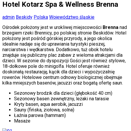
Hotel Kotarz Spa & Wellness Brenna
admin
Beskidy
Polska
Województwo śląskie
Ośrodek położony jest w urokliwej miejscowości
Brenna
nad
brzegiem rzeki Brennicy, po polskiej stronie Beskidów. Hotel
położony jest pośród górskiej przyrody, a jego okolica
idealnie nadaje się do uprawiania turystyki pieszej,
narciarstwa i wędkarstwa. Dodatkowo, tuż obok hotelu
znajduje się publiczny plac zabaw z wieloma atrakcjami dla
dzieci. W sezonie do dyspozycji Gości jest również stylowe,
18-dołkowe pole do minigolfa. Hotel oferuje również
doskonałą restaurację, kącik dla dzieci i wypożyczalnię
rowerów. Hotelowe centrum odnowy biologicznej obejmuje
kilka mniejszych basenów, jacuzzi oraz bogatą ofertę saun.
Sezonowy brodzik dla dzieci (głębokość 40 cm)
Sezonowy basen zewnętrzny, leżaki na tarasie
Kryty basen, aqua aerobik, jacuzzi
Sauny (fińska, ziołowa, solna)
Łaźnia parowa (hammam)
Masaże