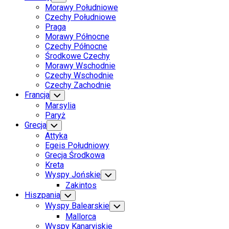
Child
Morawy Południowe
Menu
Czechy Południowe
Praga
Morawy Północne
Czechy Północne
Środkowe Czechy
Morawy Wschodnie
Czechy Wschodnie
Czechy Zachodnie
Francja
Toggle
Child
Marsylia
Menu
Paryż
Grecja
Toggle
Child
Attyka
Menu
Egeis Południowy
Grecja Środkowa
Kreta
Wyspy Jońskie
Toggle
Child
Zakintos
Menu
Hiszpania
Toggle
Child
Wyspy Balearskie
Toggle
Menu
Child
Mallorca
Menu
Wyspy Kanaryjskie