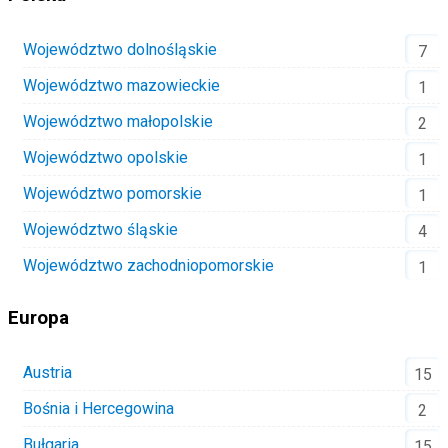
Województwo dolnośląskie
7
Województwo mazowieckie
1
Województwo małopolskie
2
Województwo opolskie
1
Województwo pomorskie
1
Województwo śląskie
4
Województwo zachodniopomorskie
1
Europa
Austria
15
Bośnia i Hercegowina
2
Bułgaria
15