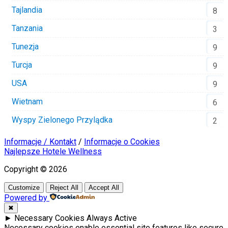
Tajlandia
8
Tanzania
3
Tunezja
9
Turcja
9
USA
9
Wietnam
6
Wyspy Zielonego Przylądka
2
Informacje / Kontakt
/
Informacje o Cookies
Najlepsze Hotele Wellness
Copyright © 2026
Customize
Reject All
Accept All
Powered by
✖
►
Necessary Cookies
Always Active
Necessary cookies enable essential site features like secure