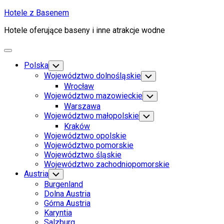
Skip
Hotele z Basenem
to
Hotele oferujące baseny i inne atrakcje wodne
content
Expand
Menu
Current
Polska
Toggle
Child
Page
Województwo dolnośląskie
Toggle
Menu
Parent
Child
Wrocław
Menu
Województwo mazowieckie
Toggle
Child
Warszawa
Menu
Województwo małopolskie
Toggle
Child
Kraków
Menu
Województwo opolskie
Województwo pomorskie
Current
Województwo śląskie
Page
Województwo zachodniopomorskie
Parent
Austria
Toggle
Child
Burgenland
Menu
Dolna Austria
Górna Austria
Karyntia
Salzburg