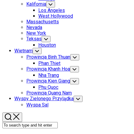
Menu
Kalifornia
Toggle
Child
Los Angeles
Menu
West Hollywood
Massachusetts
Nevada
New York
Teksas
Toggle
Child
Houston
Menu
Wietnam
Toggle
Child
Prowincja Binh Thuan
Toggle
Menu
Child
Phan Thiet
Menu
Prowincja Khanh Hoa
Toggle
Child
Nha Trang
Menu
Prowincja Kien Giang
Toggle
Child
Phu Quoc
Menu
Prowincja Quang Nam
Wyspy Zielonego Przylądka
Toggle
Child
Wyspa Sal
Menu