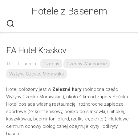
Skip
Hotele z Basenem
to
content
EA Hotel Kraskov
admin
Czechy
Czechy Wschodnie
Wyżyna Czesko-Morawska
Hotel położony jest w
Zelezné hory
(północna część
Wyżyny Czesko-Morawskiej), około 4 km od zapory Sečská.
Hotel posiada własną restaurację i różnorodne zaplecze
sportowe (2x kort tenisowy, boisko do siatkówki, unihokej,
koszykówka, badminton, bilard, rzutki, kręgle itp.). Hotelowe
centrum odnowy biologicznej obejmuje kryty i odkryty
basen.