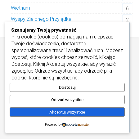
Wietnam
6
Wyspy Zielonego Przylądka
2
Szanujemy Twoją prywatność
Pliki cookie (cookies) pomagają nam ulepszać
Twoje doświadczenia, dostarczać
spersonalizowane treści i analizować ruch. Możesz
wybrać, które cookies chcesz zezwolić, klikając
Dostosuj
. Kliknij
Akceptuj wszystkie
, aby wyrazić
zgodę, lub
Odrzuć wszystkie
, aby odrzucić pliki
Informacje / Kontakt
/
Informacje o Cookies
cookie, które nie są niezbędne.
Najlepsze Hotele Wellness
Copyright © 2026
Dostosuj
Odrzuć wszystkie
Akceptuj wszystkie
Powered by