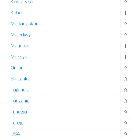
Kostaryka
2
Kuba
1
Madagaskar
2
Malediwy
2
Mauritius
1
Meksyk
1
Oman
2
Sri Lanka
3
Tajlandia
8
Tanzania
3
Tunezja
9
Turcja
9
USA
9