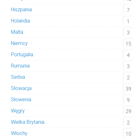
Hiszpania
7
Holandia
1
Malta
3
Niemcy
15
Portugalia
4
Rumunia
3
Serbia
2
Słowacja
39
Słowenia
9
Węgry
29
Wielka Brytania
2
Włochy
10