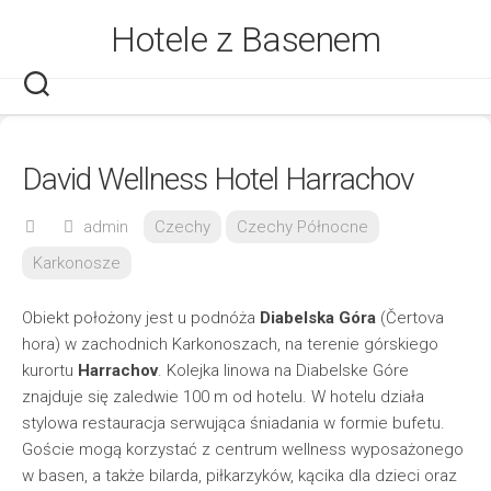
Skip
Hotele z Basenem
to
content
David Wellness Hotel Harrachov
admin
Czechy
Czechy Północne
Karkonosze
Obiekt położony jest u podnóża
Diabelska Góra
(Čertova
hora) w zachodnich Karkonoszach, na terenie górskiego
kurortu
Harrachov
. Kolejka linowa na Diabelske Góre
znajduje się zaledwie 100 m od hotelu. W hotelu działa
stylowa restauracja serwująca śniadania w formie bufetu.
Goście mogą korzystać z centrum wellness wyposażonego
w basen, a także bilarda, piłkarzyków, kącika dla dzieci oraz