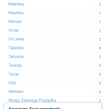
Malediwy
2
Mauritius
1
Meksyk
1
Oman
2
Sri Lanka
3
Tajlandia
8
Tanzania
3
Tunezja
9
Turcja
9
USA
9
Wietnam
6
Wyspy Zielonego Przylądka
2
Szanujemy Twoją prywatność