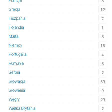
Francja
3
Grecja
12
Hiszpania
7
Holandia
1
Malta
3
Niemcy
15
Portugalia
4
Rumunia
3
Serbia
2
Słowacja
39
Słowenia
9
Węgry
29
Wielka Brytania
2