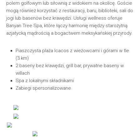
polem golfowym lub siłownią z widokiem na okolicę. Goście
mogą również korzystać z restauracji, baru, biblioteki, sali do
jogi lub basenów bez krawędzi. Usługi wellness oferuje
Banyan Tree Spa, które łączy harmonię między starożytną
azjatycką mądrością a bogactwem meksykańskiej przyrody.
Piaszczysta plaża Icacos z wieżowcami i górami w tle
(3 km)
2 baseny bez krawędzi, grill bar, prywatne baseny w
willach
Spa z lokalnymi składnikami
Zabiegi spersonalizowane