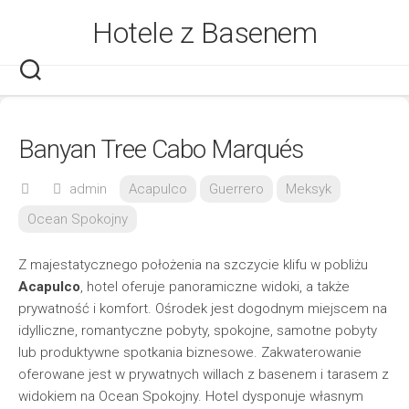
Skip
Hotele z Basenem
to
content
Banyan Tree Cabo Marqués
admin
Acapulco
Guerrero
Meksyk
Ocean Spokojny
Z majestatycznego położenia na szczycie klifu w pobliżu
Acapulco
, hotel oferuje panoramiczne widoki, a także
prywatność i komfort. Ośrodek jest dogodnym miejscem na
idylliczne, romantyczne pobyty, spokojne, samotne pobyty
lub produktywne spotkania biznesowe. Zakwaterowanie
oferowane jest w prywatnych willach z basenem i tarasem z
widokiem na Ocean Spokojny. Hotel dysponuje własnym