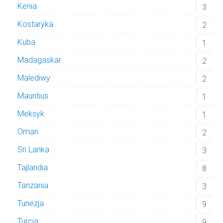
Kenia
3
Kostaryka
2
Kuba
1
Madagaskar
2
Malediwy
2
Mauritius
1
Meksyk
1
Oman
2
Sri Lanka
3
Tajlandia
8
Tanzania
3
Tunezja
9
Turcja
9