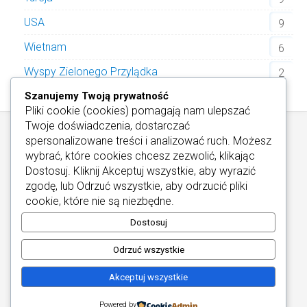
USA
9
Wietnam
6
Wyspy Zielonego Przylądka
2
Szanujemy Twoją prywatność
Pliki cookie (cookies) pomagają nam ulepszać
Twoje doświadczenia, dostarczać
spersonalizowane treści i analizować ruch. Możesz
wybrać, które cookies chcesz zezwolić, klikając
Dostosuj
. Kliknij
Akceptuj wszystkie
, aby wyrazić
zgodę, lub
Odrzuć wszystkie
, aby odrzucić pliki
Informacje / Kontakt
/
Informacje o Cookies
cookie, które nie są niezbędne.
Najlepsze Hotele Wellness
Copyright © 2026
Dostosuj
Odrzuć wszystkie
Akceptuj wszystkie
Powered by