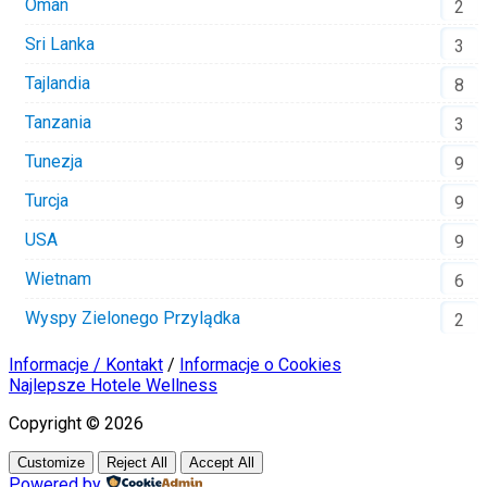
Oman
2
Sri Lanka
3
Tajlandia
8
Tanzania
3
Tunezja
9
Turcja
9
USA
9
Wietnam
6
Wyspy Zielonego Przylądka
2
Informacje / Kontakt
/
Informacje o Cookies
Najlepsze Hotele Wellness
Copyright © 2026
Customize
Reject All
Accept All
Powered by