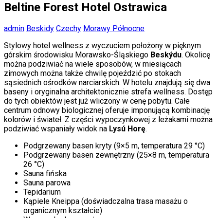
Beltine Forest Hotel Ostrawica
admin
Beskidy
Czechy
Morawy Północne
Stylowy hotel wellness z wyczuciem położony w pięknym
górskim środowisku Morawsko-Śląskiego
Beskýdu
. Okolicę
można podziwiać na wiele sposobów, w miesiącach
zimowych można także chwilę pojeździć po stokach
sąsiednich ośrodków narciarskich. W hotelu znajdują się dwa
baseny i oryginalna architektonicznie strefa wellness. Dostęp
do tych obiektów jest już wliczony w cenę pobytu. Całe
centrum odnowy biologicznej oferuje imponującą kombinację
kolorów i świateł. Z części wypoczynkowej z leżakami można
podziwiać wspaniały widok na
Lysú Horę
.
Podgrzewany basen kryty (9×5 m, temperatura 29 °C)
Podgrzewany basen zewnętrzny (25×8 m, temperatura
26 °C)
Sauna fińska
Sauna parowa
Tepidarium
Kąpiele Kneippa (doświadczalna trasa masażu o
organicznym kształcie)