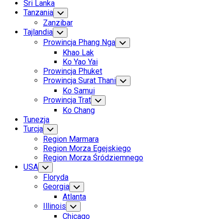
Sri Lanka
Tanzania
Toggle
Child
Zanzibar
Menu
Tajlandia
Toggle
Child
Prowincja Phang Nga
Toggle
Menu
Child
Khao Lak
Menu
Ko Yao Yai
Prowincja Phuket
Prowincja Surat Thani
Toggle
Child
Ko Samui
Menu
Prowincja Trat
Toggle
Child
Ko Chang
Menu
Tunezja
Turcja
Toggle
Child
Region Marmara
Menu
Region Morza Egejskiego
Region Morza Śródziemnego
USA
Toggle
Child
Floryda
Menu
Georgia
Toggle
Child
Atlanta
Menu
Illinois
Toggle
Child
Chicago