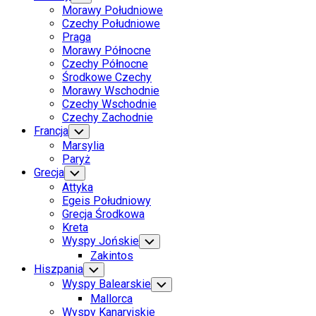
Child
Page
Morawy Południowe
Menu
Parent
Czechy Południowe
Praga
Current
Morawy Północne
Page
Czechy Północne
Parent
Środkowe Czechy
Morawy Wschodnie
Czechy Wschodnie
Czechy Zachodnie
Francja
Toggle
Child
Marsylia
Menu
Paryż
Grecja
Toggle
Child
Attyka
Menu
Egeis Południowy
Grecja Środkowa
Kreta
Wyspy Jońskie
Toggle
Child
Zakintos
Menu
Hiszpania
Toggle
Child
Wyspy Balearskie
Toggle
Menu
Child
Mallorca
Menu
Wyspy Kanaryjskie