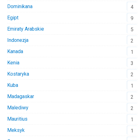
Dominikana
4
Egipt
9
Emiraty Arabskie
5
Indonezja
2
Kanada
1
Kenia
3
Kostaryka
2
Kuba
1
Madagaskar
2
Malediwy
2
Mauritius
1
Meksyk
1