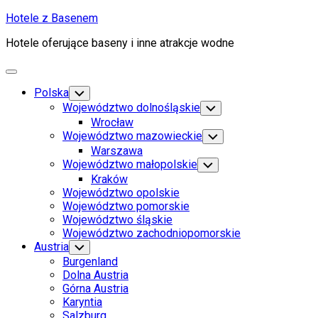
Skip
Hotele z Basenem
to
Hotele oferujące baseny i inne atrakcje wodne
content
Expand
Menu
Polska
Toggle
Child
Województwo dolnośląskie
Toggle
Menu
Child
Wrocław
Menu
Województwo mazowieckie
Toggle
Child
Warszawa
Menu
Województwo małopolskie
Toggle
Child
Kraków
Menu
Województwo opolskie
Województwo pomorskie
Województwo śląskie
Województwo zachodniopomorskie
Austria
Toggle
Child
Burgenland
Menu
Dolna Austria
Górna Austria
Karyntia
Salzburg