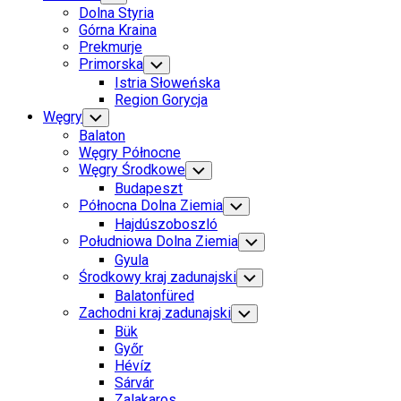
Child
Dolna Styria
Menu
Górna Kraina
Prekmurje
Primorska
Toggle
Child
Istria Słoweńska
Menu
Region Gorycja
Węgry
Toggle
Child
Balaton
Menu
Węgry Północne
Węgry Środkowe
Toggle
Child
Budapeszt
Menu
Północna Dolna Ziemia
Toggle
Child
Hajdúszoboszló
Menu
Południowa Dolna Ziemia
Toggle
Child
Gyula
Menu
Środkowy kraj zadunajski
Toggle
Child
Balatonfüred
Menu
Zachodni kraj zadunajski
Toggle
Child
Bük
Menu
Győr
Hévíz
Sárvár
Zalakaros