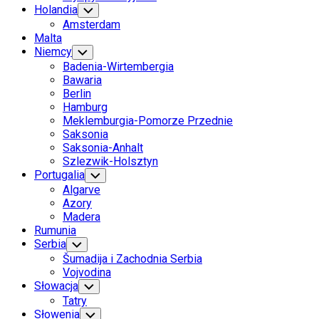
Holandia
Toggle
Child
Amsterdam
Menu
Malta
Niemcy
Toggle
Child
Badenia-Wirtembergia
Menu
Bawaria
Berlin
Hamburg
Meklemburgia-Pomorze Przednie
Saksonia
Saksonia-Anhalt
Szlezwik-Holsztyn
Portugalia
Toggle
Child
Algarve
Menu
Azory
Madera
Rumunia
Serbia
Toggle
Child
Šumadija i Zachodnia Serbia
Menu
Vojvodina
Słowacja
Toggle
Child
Tatry
Menu
Słowenia
Toggle