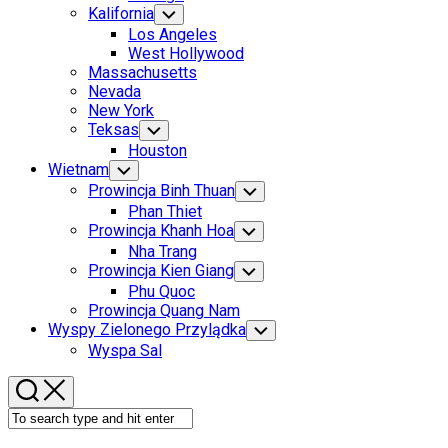
Menu
Kalifornia
Toggle
Child
Los Angeles
Menu
West Hollywood
Massachusetts
Nevada
New York
Teksas
Toggle
Child
Houston
Menu
Wietnam
Toggle
Child
Prowincja Binh Thuan
Toggle
Menu
Child
Phan Thiet
Menu
Prowincja Khanh Hoa
Toggle
Child
Nha Trang
Menu
Prowincja Kien Giang
Toggle
Child
Phu Quoc
Menu
Prowincja Quang Nam
Wyspy Zielonego Przylądka
Toggle
Child
Wyspa Sal
Menu