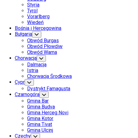
Styria
Tyrol
Vorarlberg
Wiedeń
Bośnia i Hercegowina
Bułgaria
Toggle
Child
Obwód Burgas
Menu
Obwód Płowdiw
Obwód Warna
Chorwacja
Toggle
Child
Dalmacja
Menu
Istria
Chorwacja Środkowa
Cypr
Toggle
Child
Dystrykt Famagusta
Menu
Czarnogóra
Toggle
Child
Gmina Bar
Menu
Gmina Budva
Gmina Herceg Novi
Gmina Kotor
Gmina Tivat
Gmina Ulcinj
Current
Czechy
Toggle