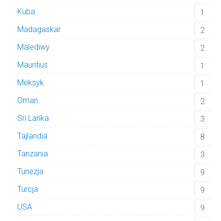
Kuba
1
Madagaskar
2
Malediwy
2
Mauritius
1
Meksyk
1
Oman
2
Sri Lanka
3
Tajlandia
8
Tanzania
3
Tunezja
9
Turcja
9
USA
9