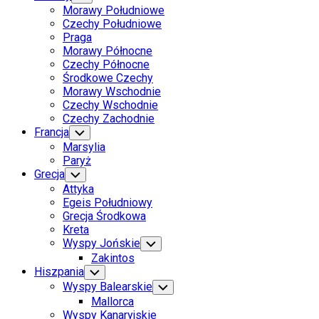
Child
Morawy Południowe
Menu
Czechy Południowe
Praga
Morawy Północne
Czechy Północne
Środkowe Czechy
Morawy Wschodnie
Czechy Wschodnie
Czechy Zachodnie
Francja
Toggle
Child
Marsylia
Menu
Paryż
Grecja
Toggle
Child
Attyka
Menu
Egeis Południowy
Grecja Środkowa
Kreta
Wyspy Jońskie
Toggle
Child
Zakintos
Menu
Hiszpania
Toggle
Child
Wyspy Balearskie
Toggle
Menu
Child
Mallorca
Menu
Wyspy Kanaryjskie