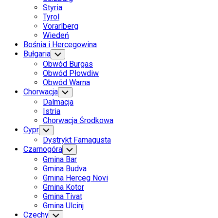
Styria
Tyrol
Vorarlberg
Wiedeń
Bośnia i Hercegowina
Bułgaria
Toggle
Child
Obwód Burgas
Menu
Obwód Płowdiw
Obwód Warna
Chorwacja
Toggle
Child
Dalmacja
Menu
Istria
Chorwacja Środkowa
Cypr
Toggle
Child
Dystrykt Famagusta
Menu
Czarnogóra
Toggle
Child
Gmina Bar
Menu
Gmina Budva
Gmina Herceg Novi
Gmina Kotor
Gmina Tivat
Gmina Ulcinj
Czechy
Toggle