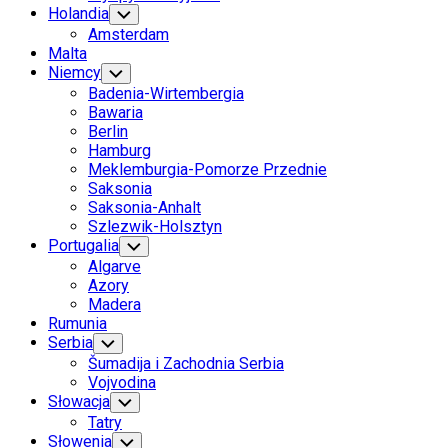
Holandia
Toggle
Child
Amsterdam
Menu
Malta
Niemcy
Toggle
Child
Badenia-Wirtembergia
Menu
Bawaria
Berlin
Hamburg
Meklemburgia-Pomorze Przednie
Saksonia
Saksonia-Anhalt
Szlezwik-Holsztyn
Portugalia
Toggle
Child
Algarve
Menu
Azory
Madera
Rumunia
Serbia
Toggle
Child
Šumadija i Zachodnia Serbia
Menu
Vojvodina
Słowacja
Toggle
Child
Tatry
Menu
Słowenia
Toggle