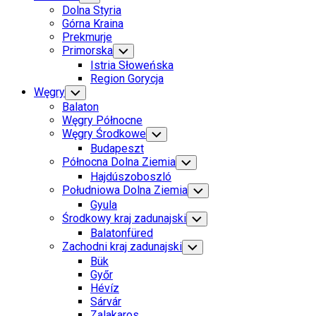
Child
Dolna Styria
Menu
Górna Kraina
Prekmurje
Primorska
Toggle
Child
Istria Słoweńska
Menu
Region Gorycja
Węgry
Toggle
Child
Balaton
Menu
Węgry Północne
Węgry Środkowe
Toggle
Child
Budapeszt
Menu
Północna Dolna Ziemia
Toggle
Child
Hajdúszoboszló
Menu
Południowa Dolna Ziemia
Toggle
Child
Gyula
Menu
Środkowy kraj zadunajski
Toggle
Child
Balatonfüred
Menu
Zachodni kraj zadunajski
Toggle
Child
Bük
Menu
Győr
Hévíz
Sárvár
Zalakaros