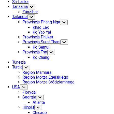
Sri Lanka
Tanzania
Toggle
Child
Zanzibar
Menu
Tajlandia
Toggle
Child
Prowincja Phang Nga
Toggle
Menu
Child
Khao Lak
Menu
Ko Yao Yai
Prowincja Phuket
Prowincja Surat Thani
Toggle
Child
Ko Samui
Menu
Prowincja Trat
Toggle
Child
Ko Chang
Menu
Tunezja
Turcja
Toggle
Child
Region Marmara
Menu
Region Morza Egejskiego
Region Morza Śródziemnego
Current
USA
Toggle
Child
Page
Floryda
Menu
Parent
Current
Georgia
Toggle
Child
Page
Current
Atlanta
Menu
Parent
Page
Illinois
Toggle
Child
Parent
Chicago