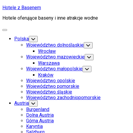
Skip
Hotele z Basenem
to
Hotele oferujące baseny i inne atrakcje wodne
content
Expand
Menu
Polska
Toggle
Child
Województwo dolnośląskie
Toggle
Menu
Child
Wrocław
Menu
Województwo mazowieckie
Toggle
Child
Warszawa
Menu
Województwo małopolskie
Toggle
Child
Kraków
Menu
Województwo opolskie
Województwo pomorskie
Województwo śląskie
Województwo zachodniopomorskie
Austria
Toggle
Child
Burgenland
Menu
Dolna Austria
Górna Austria
Karyntia
Salzburg